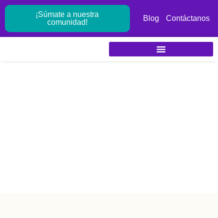
Ir
¡Súmate a nuestra
al
Blog
Contáctanos
comunidad!
contenido